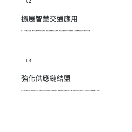
02
擴展智慧交通應用
結合 V2G 雙向充電、電池管理與即時通訊技術，推動電動車不只是載具，更是能源網路中的彈性節點，實現電力調度與永續城市管理。
03
強化供應鏈結盟
天宇攜手成運汽車成立合資公司，供應台灣電動巴士的核心電池模組，並參與系統整合與在地生產，積極串聯上下游產業，打造完整的電動運輸生態系。