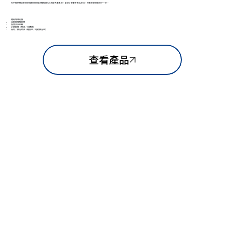
天宇提供穩定耐用的電動車用電池模組與V2G相容充電系統，歡迎了解更多產品資訊，探索智慧運輸的下一步。
適用場域包括
公車與接駁車隊
智慧共享車輛
企業車隊（物流／交通業）
社區／觀光載具（遊園車／電動觀光車）
查看產品