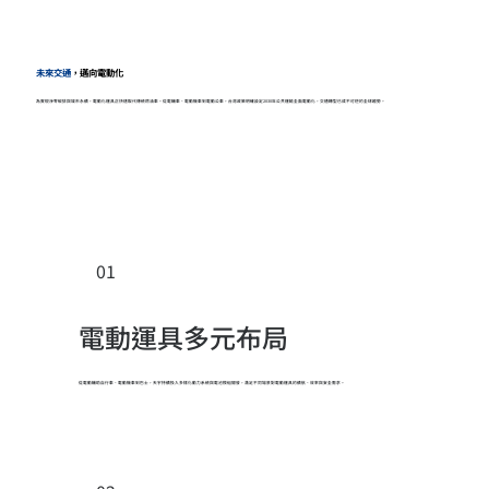
未來交通
，邁向電動化
為實現淨零碳排與城市永續，電動化運具正快速取代傳統燃油車。從電輔車、電動機車到電動公車，台灣政策明確設定2030年公共運輸全面電動化，交通轉型已成不可逆的全球趨勢。
01
電動運具多元布局
從電動輔助自行車、電動機車到巴士，天宇持續投入多樣化動力系統與電池模組開發，滿足不同場景對電動運具的續航、效率與安全需求。