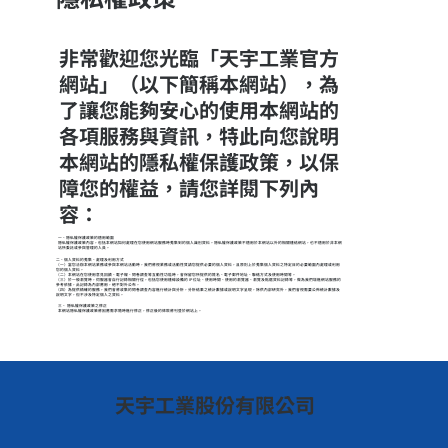
非常歡迎您光臨「天宇工業官方
網站」（以下簡稱本網站），為
了讓您能夠安心的使用本網站的
各項服務與資訊，特此向您說明
本網站的隱私權保護政策，以保
障您的權益，請您詳閱下列內
容：
一、隱私權保護政策的適用範圍
隱私權保護政策內容，包括本網站如何處理在您使用網站服務時蒐集到的個人識別資料。隱私權保護政策不適用於本網站以外的相關連結網站，也不適用於非本網
站所委託或參與管理的人員。
二、個人資料的蒐集、處理及利用方式
（一）當您洽辦本網站業務或參與本網站活動時，我們將視業務或活動性質請您提供必要的個人資料，且原則上於蒐集個人資料之特定目的必要範圍內處理或利用
您的個人資料。
（二）本網站在您使用意見回饋、電子報、問卷調查等互動性功能時，會保留您所提供的姓名、電子郵件地址、聯絡方式及使用時間等。
（三）於一般瀏覽時，伺服器會自行記錄相關行徑，包括您使用連線設備的 IP 位址、使用時間、使用的瀏覽器、瀏覽及點選資料記錄等，做為我們增進網站服務的
參考依據，此記錄為內部應用，絕不對外公布。
（四）為提供精確的服務，我們會將收集的問卷調查內容進行統計與分析，分析結果之統計數據或說明文字呈現，除供內部研究外，我們會視需要公佈統計數據及
說明文字，但不涉及特定個人之資料。
三、 隱私權保護政策之修正
本網站隱私權保護政策將因應需求隨時進行修正，修正後的條款將刊登於網站上。
​天宇工業股份有限公司