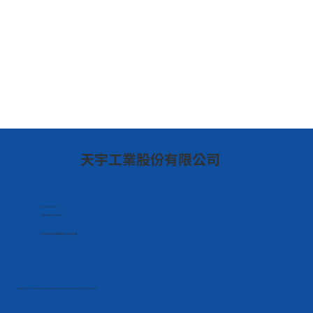
​天宇工業股份有限公司
(02)2218-8888
sales@feii.com.tw
231新北市新店區民權路130巷8號5樓
Copyright © 2025 Formosa Electronic Industries Inc. All rights reserved.