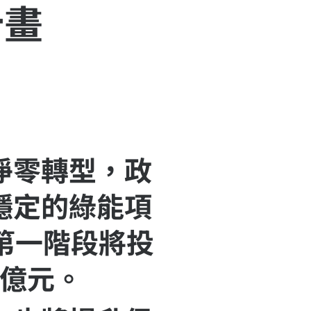
計畫
淨零轉型，政
穩定的綠能項
計第一階段將投
 億元。