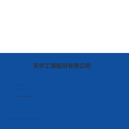
​天宇工業股份有限公司
(02)2218-8888
sales@feii.com.tw
231新北市新店區民權路130巷8號5樓
Copyright © 2025 Formosa Electronic Industries Inc. All rights reserved.